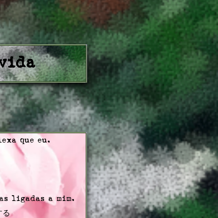
vida
lexa que eu.
as ligadas a mim.
構成する